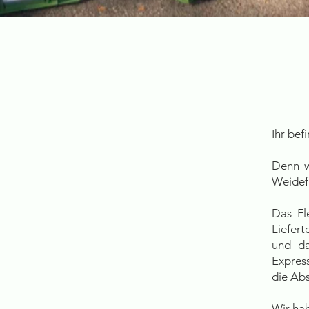
Ihr bef
Denn w
Weidefl
Das Fl
Liefer
und da
Express
die Abs
Wir hab