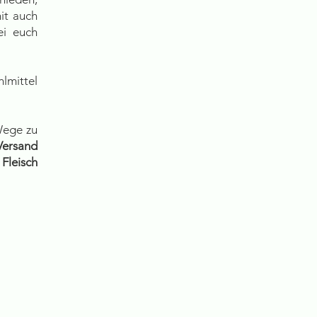
it auch
ei euch
hlmittel
Wege zu
Versand
 Fleisch