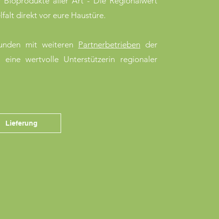
 Bioprodukte aller Art - Die Regionalwert
elfalt direkt vor eure Haustüre.
rbunden mit weiteren
Partnerbetrieben
der
eine wertvolle Unterstützerin regionaler
Lieferung