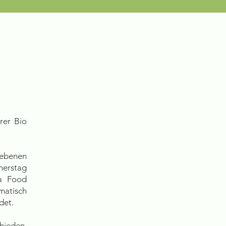
rer Bio
ebenen
nerstag
a Food
omatisch
det.
hieden,