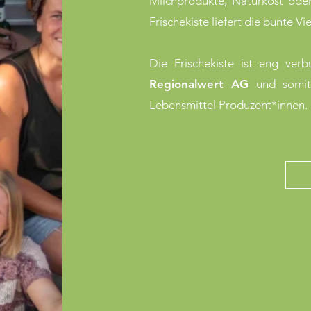
Milchprodukte, Naturkost oder
Frischekiste liefert die bunte Vi
Die Frischekiste ist eng ve
Regionalwert AG
und somit 
Lebensmittel Produzent*innen.