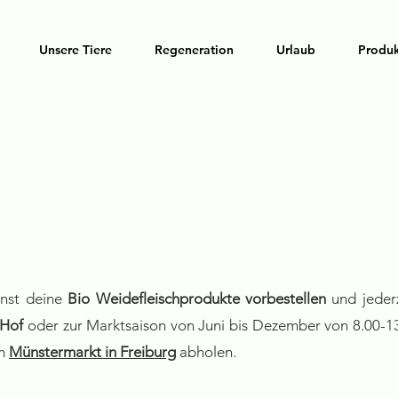
Unsere Tiere
Regeneration
Urlaub
Produ
Abholung
nst deine
Bio Weidefleischprodukte vorbestellen
und jeder
 Hof
oder zur
Marktsaison von Juni bis Dezember von 8.00-1
em
Münstermarkt in Freiburg
abholen.