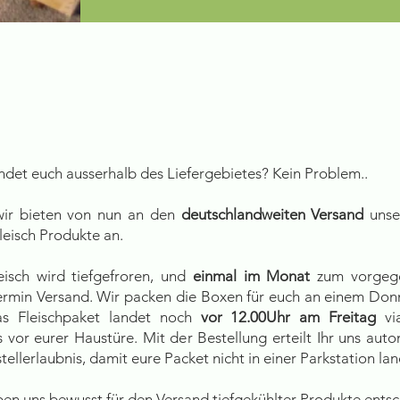
Versand
indet euch ausserhalb des Liefergebietes? Kein Problem..
ir bieten von nun an den
deutschlandweiten Versand
unse
eisch Produkte an.
eisch wird tiefgefroren, und
einmal im Monat
zum vorgeg
termin Versand. Wir packen die Boxen für euch an einem Don
s Fleischpaket landet noch
vor 12.00Uhr am Freitag
vi
 vor eurer Haustüre. Mit der Bestellung erteilt Ihr uns aut
tellerlaubnis, damit eure Packet nicht in einer Parkstation lan
en uns bewusst für den Versand tiefgekühlter Produkte entsc