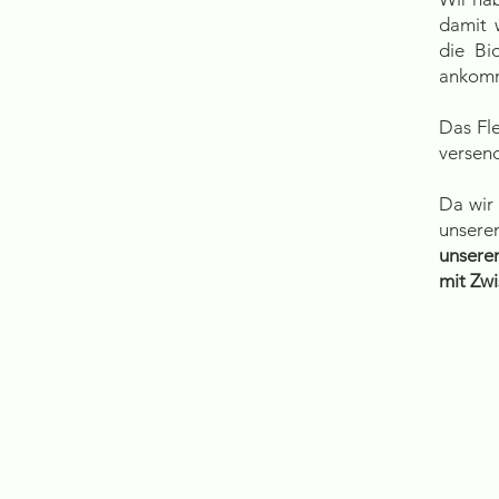
damit 
die Bi
ankom
Das Fle
versend
Da wir
unsere
unsere
mit Zw