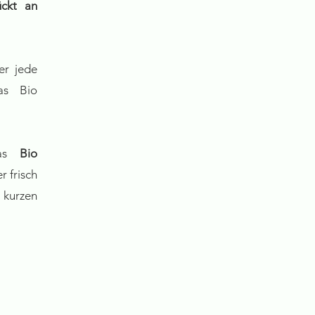
ückt an
er jede
das Bio
das
Bio
 frisch
 kurzen