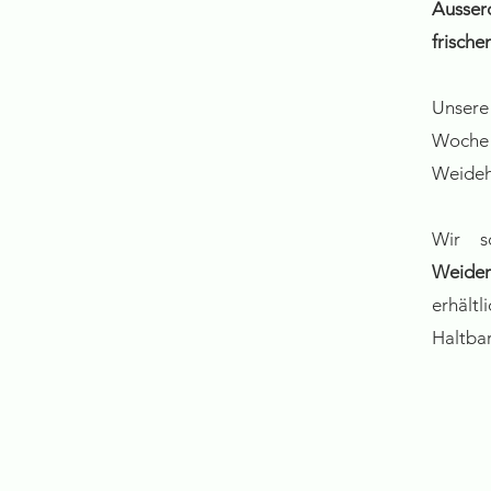
Ausser
frische
Unser
Woche 
Weidehä
Wir s
Weideri
erhält
Haltbar