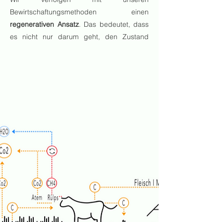
Bewirtschaftungsmethoden einen
regenerativen Ansatz
. Das bedeutet, dass
es nicht nur darum geht, den Zustand
unserer Böden zu erhalten (Nachhaltigkeit)
sondern darum, sie
nachhaltig zu
verbessern.
Bewertet und gemessen wird
dieser Zustand anhand
des
Humusgehaltes
sowie der damit
einhergehenden Kohlenstoffspeicherung
und Wasseraufnahmefähigkeit des Bodens
,
der
Biodiversität
und
Bodengesundheit
.