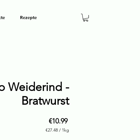
kte
Rezepte
o Weiderind -
Bratwurst
Preis
€10.99
€27.48
/
1kg
€27.48