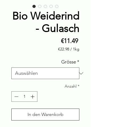
Bio Weiderind
- Gulasch
Preis
€11.49
€22.98
/
1kg
€22.98
pro
Grösse
*
1
Kilogramm
Anzahl
*
In den Warenkorb